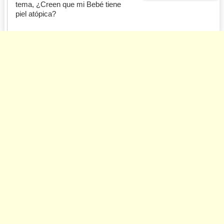
tema, ¿Creen que mi Bebé tiene
piel atópica?