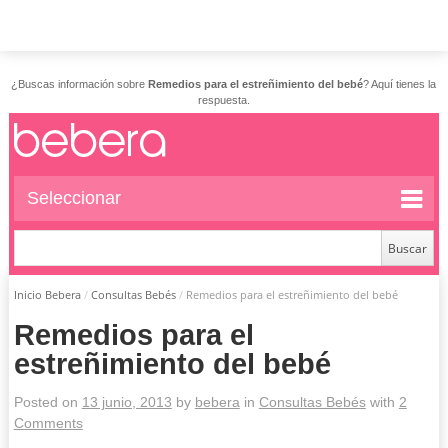
¿Buscas información sobre
Remedios para el estreñimiento del bebé
? Aquí tienes la
respuesta.
Seleccionar
Inicio Bebera
/
Consultas Bebés
/
Remedios para el estreñimiento del bebé
Remedios para el
estreñimiento del bebé
Posted on
13 junio, 2013
by
bebera
in
Consultas Bebés
with
2
Comments