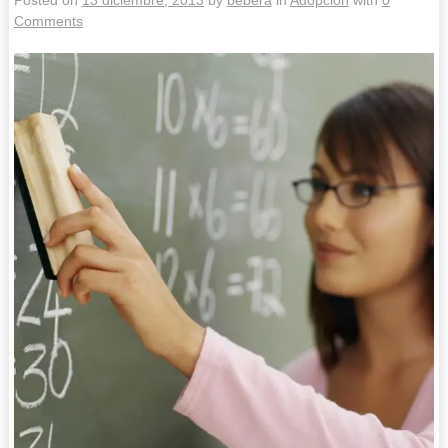
Posted on
13 diciembre, 2013
by
bebera
in
Adopción
with
0
Comments