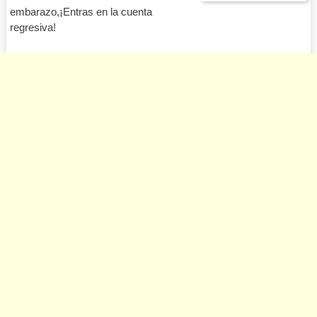
embarazo,¡Entras en la cuenta
regresiva!