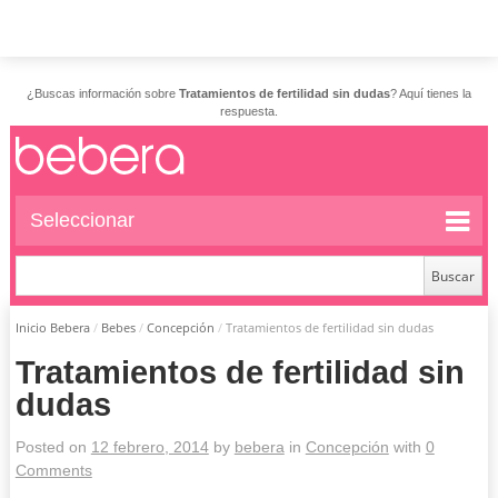
¿Buscas información sobre
Tratamientos de fertilidad sin dudas
? Aquí tienes la
respuesta.
Seleccionar
Inicio Bebera
/
Bebes
/
Concepción
/
Tratamientos de fertilidad sin dudas
Tratamientos de fertilidad sin
dudas
Posted on
12 febrero, 2014
by
bebera
in
Concepción
with
0
Comments