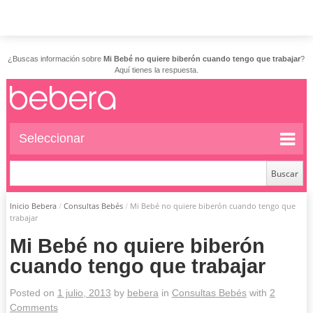
¿Buscas información sobre
Mi Bebé no quiere biberón cuando tengo que trabajar
?
Aquí tienes la respuesta.
Seleccionar
Inicio Bebera
/
Consultas Bebés
/
Mi Bebé no quiere biberón cuando tengo que
trabajar
Mi Bebé no quiere biberón
cuando tengo que trabajar
Posted on
1 julio, 2013
by
bebera
in
Consultas Bebés
with
2
Comments