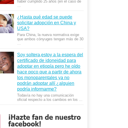
haber cumplido 25 años (en el caso de
…
¿Hasta qué edad se puede
solicitar adopción en China y
USA?
Para China, la nueva normativa exige
que ambos cónyuges tengan más de 30
…
Soy soltera,estoy a la espera del
certificado de idoneidad para
adoptar en etiopía pero he oído
hace poco que a partir de ahora
los monoparentales ya no
podrán adoptar allí ¿alguien
podría informarme?
Todavía no hay una comunicación
oficial respecto a los cambios en los …