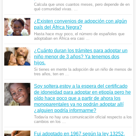
Calcula que unos cuantos meses, pero depende de en
qué comunidad vivas. …
¿Existen convenios de adopción con algún
país del África Negra?
Hasta hace muy poco, el número de españoles que
adoptaban en África era casi …
¿Cuánto duran los trámites para adoptar un
niño menor de 3 años? Ya tenemos dos
hijos.
Si tienes en mente la adopción de un niño de menos de
tres años, ten en …
Soy soltera,estoy a la espera del certificado
de idoneidad para adoptar en etiopía pero he
oído hace poco que a partir de ahora los
monoparentales ya no podrán adoptar allí
¿alguien podría informarme?
Todavía no hay una comunicación oficial respecto a los
cambios en los …
Fui adoptado en 1967 según la ley 13252,