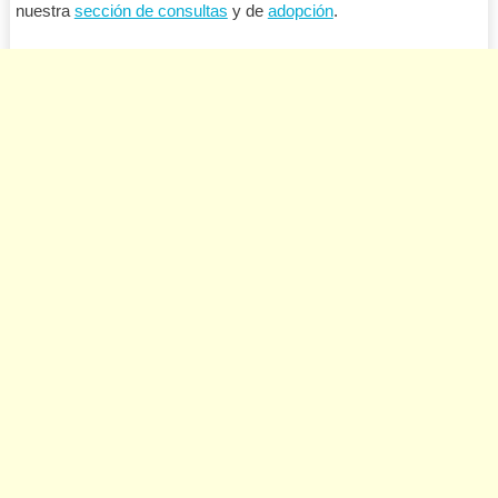
nuestra
sección de consultas
y de
adopción
.