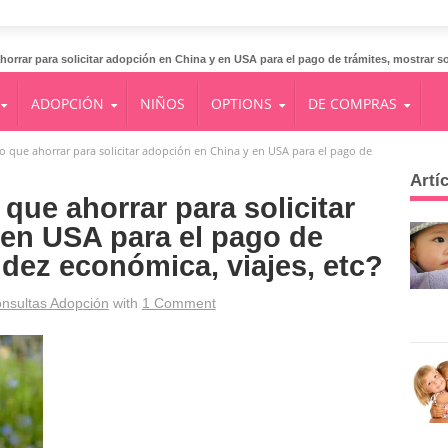
orrar para solicitar adopción en China y en USA para el pago de trámites, mostrar so
ADOPCIÓN
NIÑOS
OPTIONS
DE COMPRAS
 que ahorrar para solicitar adopción en China y en USA para el pago de
Artí
que ahorrar para solicitar
 en USA para el pago de
idez económica, viajes, etc?
nsultas Adopción
with
1 Comment