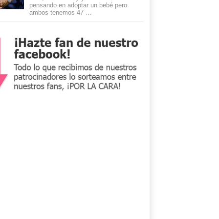
pensando en adoptar un bebé pero
ambos tenemos 47 …