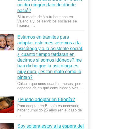
no dio ningún dato de dónde
nació?
Si tu madre dejó a tu hermana en
Valencia y los servicios sociales se
hicieron …
Estamos en tramites para
adoptar, este mes veremos a la
psicóloga y a la asistente social,
¿ cuanto tiempo tardaran en
decirnos si somos idóneos? me
han dicho que la psicóloga es
muy dura ¿es tan malo como lo
pintan?
Calcula que unos cuantos meses, pero
depende de en qué comunidad vivas. …
¿Puedo adoptar en Etiopía?
Para adoptar en Etiopía es necesario
haber cumplido 25 años (en el caso de
…
Soy soltera,estoy a la espera del