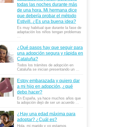
todas las noches durante más
de una hora. Mi hermana dice
que deberí­a probar el método
Estivill. ¿Es una buena idea?
Es muy habitual que durante la fase de
adaptación los niños tengan problemas
…
¿Qué pasos hay que seguir para
una adopción segura y rápida en
Cataluña?
Todos los trámites de adopción en
Cataluña se inician presentando un …
Estoy embarazada y quiero dar
a mi hijo en adopción, ¿qué
debo hacer?
En España, ya hace muchos años que
la adopción dejó de ser un acuerdo …
¿Hay una edad máxima para
adoptar? ¿Cuál es?
Hola, mi marido y yo estamos