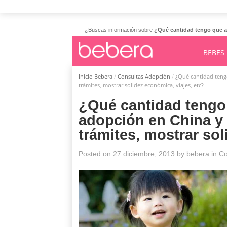
¿Buscas información sobre
¿Qué cantidad tengo que ah
BEBES
Inicio Bebera
/
Consultas Adopción
/
¿Qué cantidad tengo
trámites, mostrar solidez económica, viajes, etc?
¿Qué cantidad tengo 
adopción en China y
trámites, mostrar sol
Posted on
27 diciembre, 2013
by
bebera
in
Co