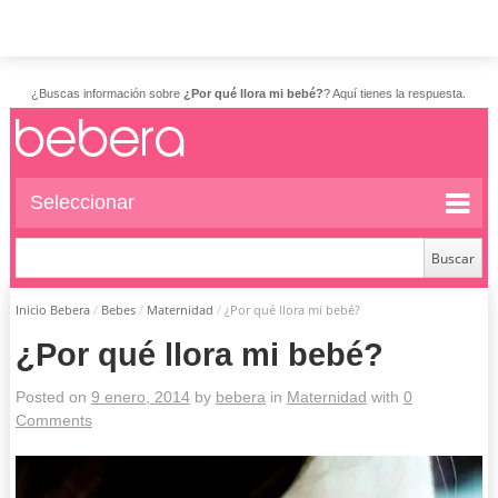
¿Buscas información sobre
¿Por qué llora mi bebé?
? Aquí tienes la respuesta.
Seleccionar
Inicio Bebera
/
Bebes
/
Maternidad
/
¿Por qué llora mi bebé?
¿Por qué llora mi bebé?
Posted on
9 enero, 2014
by
bebera
in
Maternidad
with
0
Comments